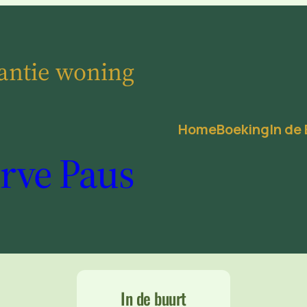
antie woning
Home
Boeking
In de
rve Paus
In de buurt