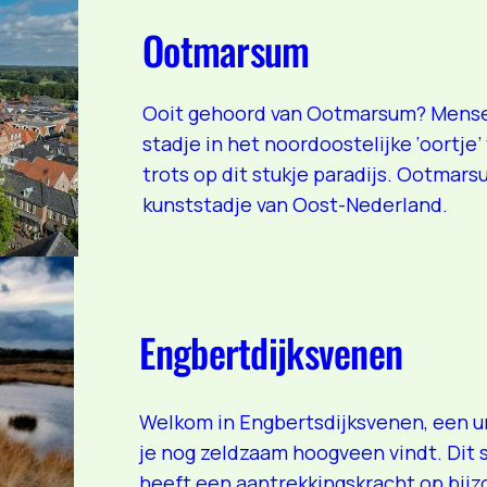
Ootmarsum
Ooit gehoord van Ootmarsum? Mensen
stadje in het noordoostelijke ‘oortje
trots op dit stukje paradijs. Ootmar
kunststadje van Oost-Nederland.
Engbertdijksvenen
Welkom in Engbertsdijksvenen, een u
je nog zeldzaam hoogveen vindt. Dit 
heeft een aantrekkingskracht op bijz