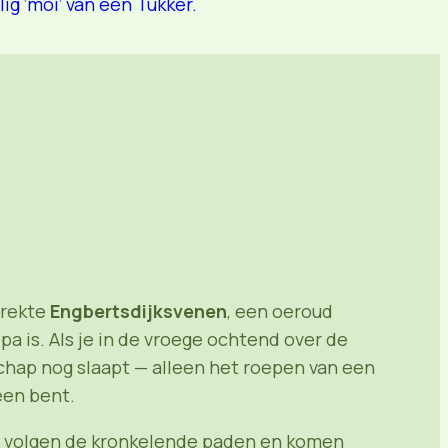
ig ‘moi’ van een Tukker.
trekte
Engbertsdijksvenen
, een oeroud
is. Als je in de vroege ochtend over de
schap nog slaapt — alleen het roepen van een
een bent.
laars volgen de kronkelende paden en komen