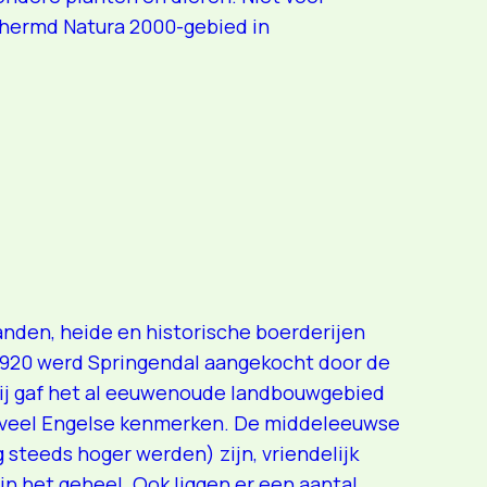
chermd Natura 2000-gebied in
anden, heide en historische boerderijen
1920 werd Springendal aangekocht door de
Hij gaf het al eeuwenoude landbouwgebied
 veel Engelse kenmerken. De middeleeuwse
steeds hoger werden) zijn, vriendelijk
het geheel. Ook liggen er een aantal