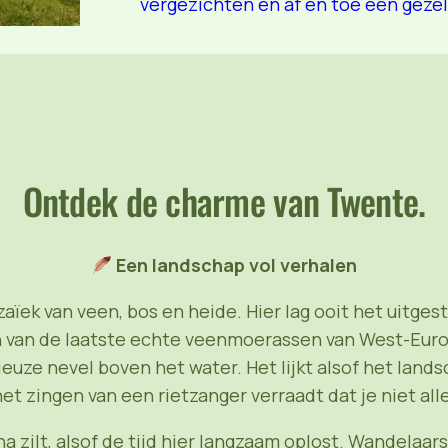
vergezichten en af en toe een gezell
Ontdek de charme van Twente.
Een landschap vol verhalen
ek van veen, bos en heide. Hier lag ooit het uitges
van de laatste echte veenmoerassen van West-Europa 
euze nevel boven het water. Het lijkt alsof het land
het zingen van een rietzanger verraadt dat je niet all
bijna zilt, alsof de tijd hier langzaam oplost. Wande