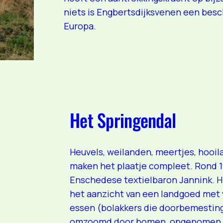
niets is Engbertsdijksvenen een bes
Europa.
Het Springendal
Heuvels, weilanden, meertjes, hooil
maken het plaatje compleet. Rond 
Enschedese textielbaron Jannink. 
het aanzicht van een landgoed met
essen (bolakkers die doorbemesting 
omzoomd door bomen, opgenomen in 